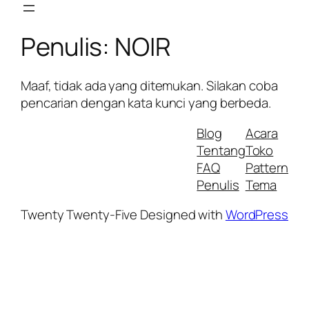
Skip
to
Penulis:
NOIR
content
Maaf, tidak ada yang ditemukan. Silakan coba
pencarian dengan kata kunci yang berbeda.
Blog
Acara
Tentang
Toko
FAQ
Pattern
Penulis
Tema
Twenty Twenty-Five
Designed with
WordPress